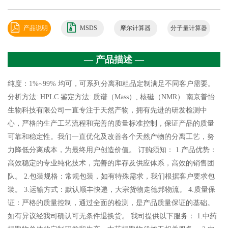
DIHYDROXYBIPHENYL;HONOKIOL(P) PrintBack;HONOKIOL(RG);NSC
酚,Honokiol,植物提取物,标准品,对照品;厚朴酚\和厚朴酚;厚朴酚厚朴总酚;厚朴提
293100;3',5-Diallyl-2,4'-biphenyldiol;3',5-Diallyl-2,4'-dihydroxybiphenyl;3',5-
取物;厚朴油;3',5'-二-2-丙烯基-1,1'-联苯-2,4'-二酚;3',5'-二烯丙基-2,4'-二羟基联
Diallylbiphenyl-2,4'-diol;5,3'-DIALLYL-2,4'-DIHYDROXYDIPHENYL;5,3'-diallyl-
产品说明
MSDS
摩尔计算器
分子量计算器
苯;3',5-二烯丙基联苯-2,4'-二醇
biphenyl-2,4'-diol;5,5'-diallyl-2,4'-
书
dihydroxybiphenyl;HONEYSUCKLEFLOWEREXTRACT;NSC-293100;Magnolia
— 产品描述 —
bark oil;5,3′-Diallyl-2,4′-dihydroxybiphenyl;Magnolol oil;3,5'-Diallyl-4,2'-
dihydroxybiphenyl;Honokiol,(S);C18H18O2;CPD000387107;3',5-diallyl-[1,1'-
纯度：1%~99% 均可，可系列分离和粗品定制满足不同客户需要。
biphenyl]-2,4'-diol;4-allyl-2-(3-allyl-4-hydroxy-phenyl)phenol;11513CCO0N;[1,1'-
分析方法: HPLC 鉴定方法: 质谱（Mass）, 核磁（NMR） 南京普怡
Biphenyl]-2,4'-diol, 3',5-di-2-propenyl-;SMR000387107;3',5-di(prop-2-en-1-
生物科技有限公司一直专注于天然产物，拥有先进的研发检测中
yl)biphenyl-2,4'-diol;Honokiol, HO;5,3′5,3′-Dially
心，严格的生产工艺流程和完善的质量标准控制，保证产品的质量
可靠和稳定性。我们一直优化及改善各个天然产物的分离工艺，努
力降低分离成本，为最终用户创造价值。 订购须知： 1.产品优势：
高效稳定的专业纯化技术，完善的库存及供应体系，高效的销售团
队。 2.包装规格：常规包装，如有特殊需求，我们根据客户要求包
装。 3.运输方式：默认顺丰快递，大宗货物走德邦物流。 4.质量保
证：严格的质量控制，通过全面的检测，是产品质量保证的基础。
如有异议经我司确认可无条件退换货。 我司提供以下服务： 1.中药