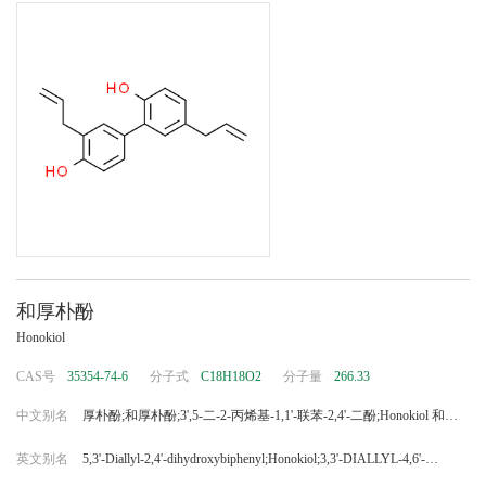
和厚朴酚
Honokiol
CAS号
35354-74-6
分子式
C18H18O2
分子量
266.33
中文别名
厚朴酚;和厚朴酚;3',5-二-2-丙烯基-1,1'-联苯-2,4'-二酚;Honokiol 和厚
朴酚;WAKO083-08511和厚朴酚;和厚朴酚 EP标准品;和厚朴酚 Honokiol;和厚朴酚
英文别名
5,3'-Diallyl-2,4'-dihydroxybiphenyl;Honokiol;3,3'-DIALLYL-4,6'-
标准品;和厚朴酚(P);和厚朴酚（标准品）;和厚朴酚, 来源于厚朴;和厚朴