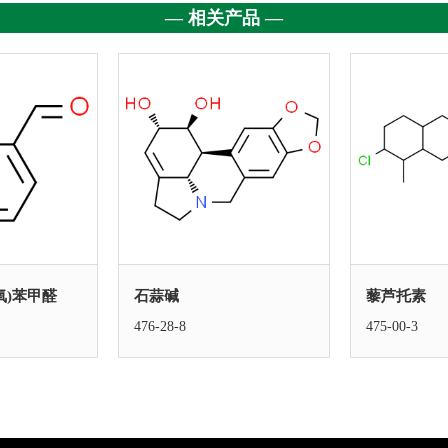
— 相关产品 —
二氧)苯甲醛
石蒜碱
藜芦托素
476-28-8
475-00-3