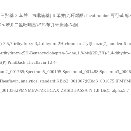
5,7-三羟基-2-苯并二氢吡喃基]-6-苯并[7]环烯酮;Theobromine 可可碱
羟基-2α-苯并二氢吡喃基)-5H-苯并环庚烯-5-酮
3,5,7-trihydroxy-3,4-dihydro-2H-chromen-2-yl]benzo[7]annulen-6-on
6-trihydroxy-;5H-Benzocyclohepten-5-one,1,8-bis[(2R,3R)-3,4-dihydro
) PrintBack;Theaflavin 1;(-)-
ectrum2_001765;Spectrum5_000195;Spectrum4_001488;Spectrum3_
Theaflavin, analytical standard;KBio2_001007;KBio3_001675;IP
01336;IPMYMEWFZKHGAX-ZKSIBHASSA-N;1,8-Bis(3-alpha,5,7-trih