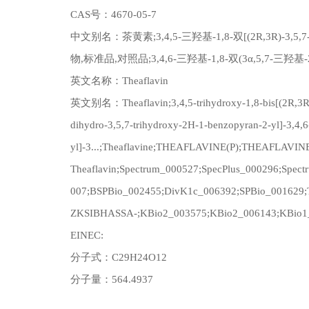
CAS号：4670-05-7
中文别名：茶黄素;3,4,5-三羟基-1,8-双[(2R,3R)-3,
物,标准品,对照品;3,4,6-三羟基-1,8-双(3α,5,7-三
英文名称：Theaflavin
英文别名：Theaflavin;3,4,5-trihydroxy-1,8-bis[(2R,3R)-
dihydro-3,5,7-trihydroxy-2H-1-benzopyran-2-yl]-3,4,
yl]-3...;Theaflavine;THEAFLAVINE(P);THEAFLAVINE(P
Theaflavin;Spectrum_000527;SpecPlus_000296;Sp
007;BSPBio_002455;DivK1c_006392;SPBio_001629;
ZKSIBHASSA-;KBio2_003575;KBio2_006143;KBio1_0
EINEC:
分子式：C29H24O12
分子量：564.4937