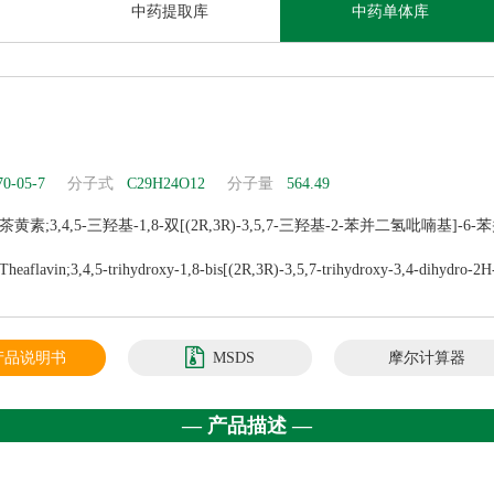
中药提取库
中药单体库
70-05-7
分子式
C29H24O12
分子量
564.49
茶黄素;3,4,5-三羟基-1,8-双[(2R,3R)-3,5,7-三羟基-2-苯并二氢吡喃基]-6
Theaflavin,植物提取物,标准品,对照品;3,4,6-三羟基-1,8-双(3α,5,7-
Theaflavin;3,4,5-trihydroxy-1,8-bis[(2R,3R)-3,5,7-trihydroxy-3,4-dihydro-2
epten-5-one,1,8-bis[(2R,3R)-3,4-dihydro-3,5,7-trihydroxy-2H-1-benzopyran-2
-3,4-dihydro-3,5,7-trihydroxy-2H-1-benzopyran-2-yl]-3...;Theaflavine;T
产品说明书
MSDS
摩尔计算器
;Spectrum_000527;SpecPlus_000296;Spectrum2_001765;Spectrum5_000195
 standard;KBio2_001007;KBio3_001675;IPMYMEWFZKHGAX-
— 产品描述 —
A-;KBio2_003575;KBio2_006143;KBio1_001336;IPMYMEWFZKHGAX-ZKSIBH
-5H-benzocyclohep