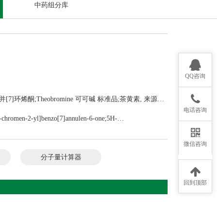
中药组分库
QQ咨询
-苯并[7]环烯酮;Theobromine 可可碱 标准品;茶黄素, 来源于
电话咨询
三羟基-2α-苯并二氢吡喃基)-5H-苯并环庚烯-5-酮
H-chromen-2-yl]benzo[7]annulen-6-one;5H-
-yl]-3,4,6-trihydroxy-;5H-Benzocyclohepten-5-one,1,8-
HEAFLAVINE(P);THEAFLAVINE(P) PrintBack;Theaflavin 1;
微信咨询
分子量计算器
;Spectrum4_001488;Spectrum3_000698;SPECTRUM200111;KBioGR_002095;KB
回到顶部
ASSA-N;1,8-Bis(3-alpha,5,7-trihydroxy-2-alpha-