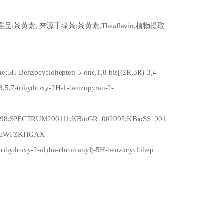
 标准品;茶黄素, 来源于绿茶;茶黄素,Theaflavin,植物提取
e;5H-Benzocyclohepten-5-one,1,8-bis[(2R,3R)-3,4-
-3,5,7-trihydroxy-2H-1-benzopyran-2-
000698;SPECTRUM200111;KBioGR_002095;KBioSS_001
MYMEWFZKHGAX-
ydroxy-2-alpha-chromanyl)-5H-benzocyclohep