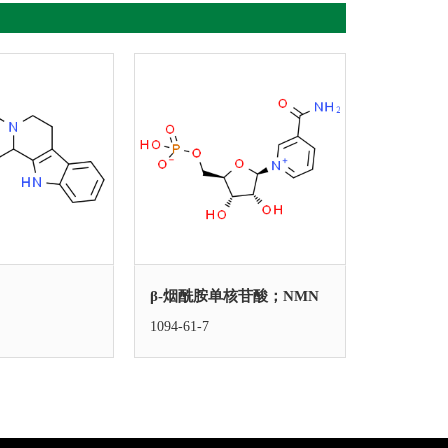
β-烟酰胺单核苷酸；NMN
中药对照
1094-61-7